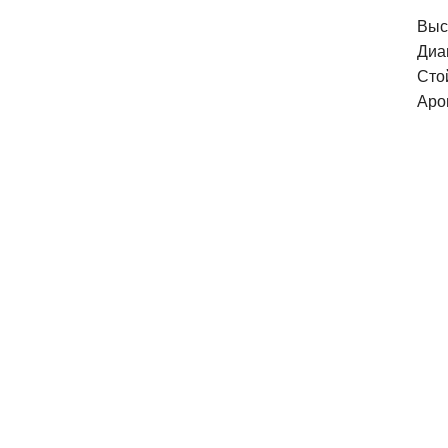
Выс
Диа
Сто
Аро