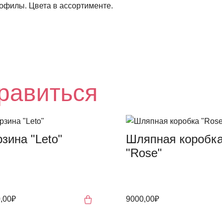
офилы. Цвета в ассортименте.
равиться
зина "Leto"
Шляпная коробк
"Rose"
,00₽
9000,00₽