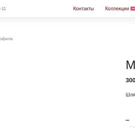
Контакты
Коллекции
-11
NE
софила
М
300
Шля