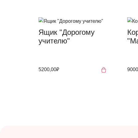
Ящик "Дорогому
Ко
учителю"
"М
5200,00₽
9000