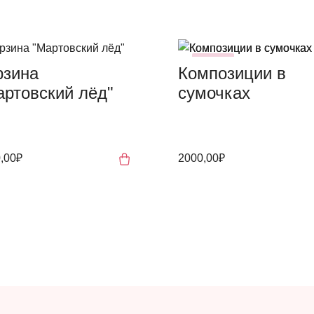
NEW
рзина
Композиции в
артовский лёд"
сумочках
,00₽
2000,00₽